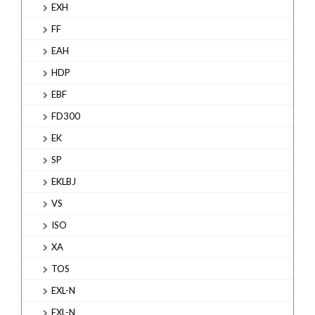
EXH
FF
EAH
HDP
EBF
FD300
EK
SP
EKLBJ
VS
ISO
XA
TOS
EXL-N
EXL-N