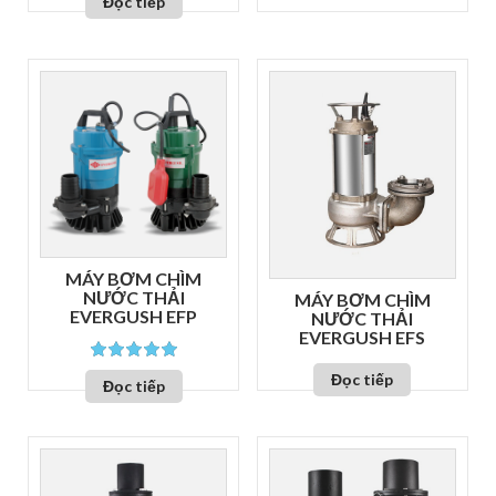
Đọc tiếp
MÁY BƠM CHÌM
NƯỚC THẢI
MÁY BƠM CHÌM
EVERGUSH EFP
NƯỚC THẢI
EVERGUSH EFS
Đọc tiếp
trên 5
Đọc tiếp