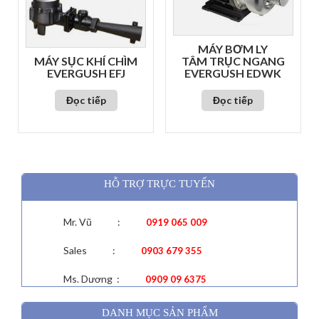
MÁY BƠM LY
TÂM TRỤC NGANG
MÁY SỤC KHÍ CHÌM
EVERGUSH EDWK
EVERGUSH EFJ
Đọc tiếp
Đọc tiếp
HỖ TRỢ TRỰC TUYẾN
Mr. Vũ :
0919 065 009
Sales :
0903 679 355
Ms. Dương :
0909 09 6375
DANH MỤC SẢN PHẨM