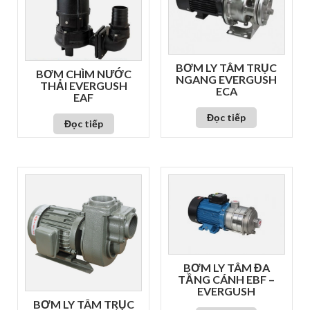
BƠM LY TÂM TRỤC
BƠM CHÌM NƯỚC
NGANG EVERGUSH
THẢI EVERGUSH
ECA
EAF
Đọc tiếp
Đọc tiếp
BƠM LY TÂM ĐA
TẦNG CÁNH EBF –
EVERGUSH
BƠM LY TÂM TRỤC