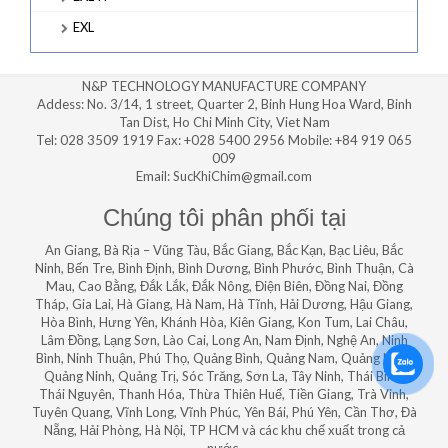
EXL
N&P TECHNOLOGY MANUFACTURE COMPANY
Addess: No. 3/14, 1 street, Quarter 2, Binh Hung Hoa Ward, Binh
Tan Dist, Ho Chi Minh City, Viet Nam
Tel: 028 3509 1919 Fax: +028 5400 2956 Mobile: +84 919 065
009
Email: SucKhiChim@gmail.com
Chúng tôi phân phối tại
An Giang, Bà Rịa – Vũng Tàu, Bắc Giang, Bắc Kạn, Bạc Liêu, Bắc
Ninh, Bến Tre, Bình Định, Bình Dương, Bình Phước, Bình Thuận, Cà
Mau, Cao Bằng, Đắk Lắk, Đắk Nông, Điện Biên, Đồng Nai, Đồng
Tháp, Gia Lai, Hà Giang, Hà Nam, Hà Tĩnh, Hải Dương, Hậu Giang,
Hòa Bình, Hưng Yên, Khánh Hòa, Kiên Giang, Kon Tum, Lai Châu,
Lâm Đồng, Lạng Sơn, Lào Cai, Long An, Nam Định, Nghệ An, Ninh
Bình, Ninh Thuận, Phú Thọ, Quảng Bình, Quảng Nam, Quảng Ngãi,
Quảng Ninh, Quảng Trị, Sóc Trăng, Sơn La, Tây Ninh, Thái Bình,
Thái Nguyên, Thanh Hóa, Thừa Thiên Huế, Tiền Giang, Trà Vinh,
Tuyên Quang, Vĩnh Long, Vĩnh Phúc, Yên Bái, Phú Yên, Cần Thơ, Đà
Nẵng, Hải Phòng, Hà Nội, TP HCM và các khu chế xuất trong cả
nước.