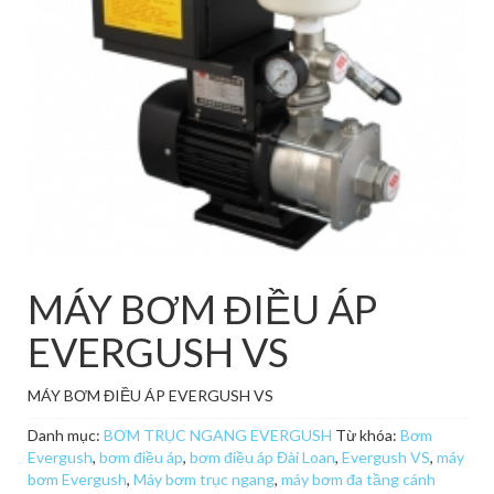
MÁY BƠM ĐIỀU ÁP
EVERGUSH VS
MÁY BƠM ĐIỀU ÁP EVERGUSH VS
Danh mục:
BƠM TRỤC NGANG EVERGUSH
Từ khóa:
Bơm
Evergush
,
bơm điều áp
,
bơm điều áp Đài Loan
,
Evergush VS
,
máy
bơm Evergush
,
Máy bơm trục ngang
,
máy bơm đa tầng cánh