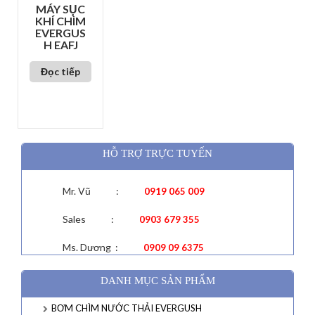
MÁY SỤC
KHÍ CHÌM
EVERGUS
H EAFJ
Đọc tiếp
HỖ TRỢ TRỰC TUYẾN
Mr. Vũ :
0919 065 009
Sales :
0903 679 355
Ms. Dương :
0909 09 6375
DANH MỤC SẢN PHẨM
BƠM CHÌM NƯỚC THẢI EVERGUSH