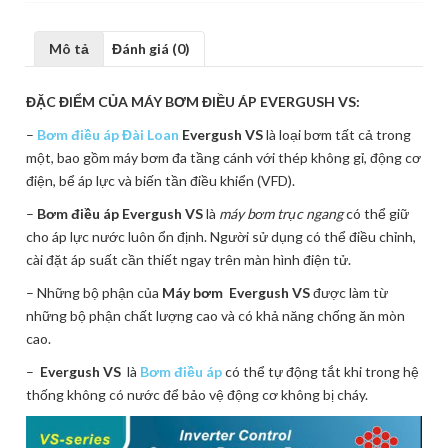
Mô tả
Đánh giá (0)
ĐẶC ĐIỂM CỦA MÁY BƠM ĐIỀU ÁP EVERGUSH VS:
–
Bơm điều áp Đài Loan
Evergush VS
là loại bơm tất cả trong
một, bao gồm máy bơm đa tầng cánh với thép không gỉ, động cơ
điện, bể áp lực và biến tần điều khiển (VFD).
–
Bơm điều áp Evergush VS
là
máy bơm trục ngang
có thể giữ
cho áp lực nước luôn ổn định. Người sử dụng có thể điều chỉnh,
cài đặt áp suất cần thiết ngay trên màn hình điện tử.
– Những bộ phận của
Máy bơm Evergush VS
được làm từ
những bộ phận chất lượng cao và có khả năng chống ăn mòn
cao.
–
Evergush VS
là
Bơm điều áp
có thể tự động tắt khi trong hệ
thống không có nước để bảo vệ động cơ không bị cháy.