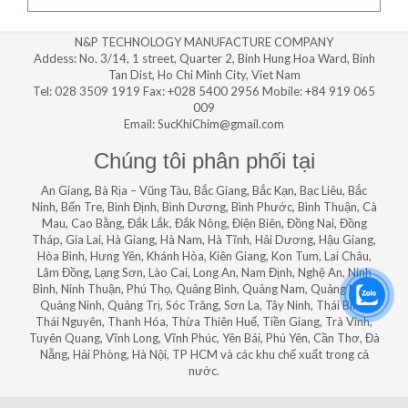
N&P TECHNOLOGY MANUFACTURE COMPANY
Addess: No. 3/14, 1 street, Quarter 2, Binh Hung Hoa Ward, Binh
Tan Dist, Ho Chi Minh City, Viet Nam
Tel: 028 3509 1919 Fax: +028 5400 2956 Mobile: +84 919 065
009
Email: SucKhiChim@gmail.com
Chúng tôi phân phối tại
An Giang, Bà Rịa – Vũng Tàu, Bắc Giang, Bắc Kạn, Bạc Liêu, Bắc
Ninh, Bến Tre, Bình Định, Bình Dương, Bình Phước, Bình Thuận, Cà
Mau, Cao Bằng, Đắk Lắk, Đắk Nông, Điện Biên, Đồng Nai, Đồng
Tháp, Gia Lai, Hà Giang, Hà Nam, Hà Tĩnh, Hải Dương, Hậu Giang,
Hòa Bình, Hưng Yên, Khánh Hòa, Kiên Giang, Kon Tum, Lai Châu,
Lâm Đồng, Lạng Sơn, Lào Cai, Long An, Nam Định, Nghệ An, Ninh
Bình, Ninh Thuận, Phú Thọ, Quảng Bình, Quảng Nam, Quảng Ngãi,
Quảng Ninh, Quảng Trị, Sóc Trăng, Sơn La, Tây Ninh, Thái Bình,
Thái Nguyên, Thanh Hóa, Thừa Thiên Huế, Tiền Giang, Trà Vinh,
Tuyên Quang, Vĩnh Long, Vĩnh Phúc, Yên Bái, Phú Yên, Cần Thơ, Đà
Nẵng, Hải Phòng, Hà Nội, TP HCM và các khu chế xuất trong cả
nước.