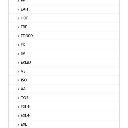
FF
EAH
HDP
EBF
FD300
EK
SP
EKLBJ
VS
ISO
XA
TOS
EXL-N
EXL-N
EXL