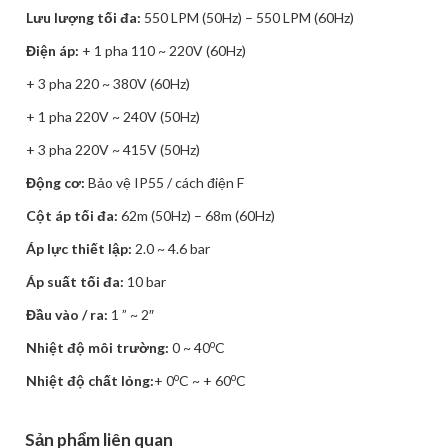
Lưu lượng tối đa:
550 LPM (50Hz) – 550 LPM (60Hz)
Điện áp:
+ 1 pha 110 ~ 220V (60Hz)
+ 3 pha 220 ~ 380V (60Hz)
+ 1 pha 220V ~ 240V (50Hz)
+ 3 pha 220V ~ 415V (50Hz)
Động cơ:
Bảo vệ IP55 / cách điện F
Cột áp tối đa:
62m (50Hz) – 68m (60Hz)
Áp lực thiết lập:
2.0 ~ 4.6 bar
Áp suất tối đa:
10 bar
Đầu vào / ra:
1 ” ~ 2″
o
Nhiệt độ môi trường:
0 ~ 40
C
o
o
Nhiệt độ chất lỏng:
+ 0
C ~ + 60
C
Sản phẩm liên quan