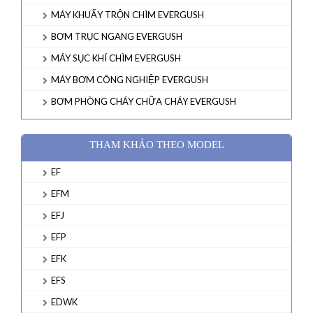
MÁY KHUẤY TRỘN CHÌM EVERGUSH
BƠM TRỤC NGANG EVERGUSH
MÁY SỤC KHÍ CHÌM EVERGUSH
MÁY BƠM CÔNG NGHIỆP EVERGUSH
BƠM PHÒNG CHÁY CHỮA CHÁY EVERGUSH
THAM KHẢO THEO MODEL
EF
EFM
EFJ
EFP
EFK
EFS
EDWK