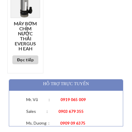
MÁY BƠM
CHÌM
NƯỚC
THẢI
EVERGUS
H EAH
Đọc tiếp
HỖ TRỢ TRỰC TUYẾN
Mr. Vũ :
0919 065 009
Sales :
0903 679 355
Ms. Dương :
0909 09 6375