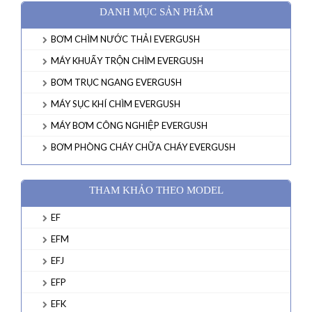
DANH MỤC SẢN PHẨM
BƠM CHÌM NƯỚC THẢI EVERGUSH
MÁY KHUẤY TRỘN CHÌM EVERGUSH
BƠM TRỤC NGANG EVERGUSH
MÁY SỤC KHÍ CHÌM EVERGUSH
MÁY BƠM CÔNG NGHIỆP EVERGUSH
BƠM PHÒNG CHÁY CHỮA CHÁY EVERGUSH
THAM KHẢO THEO MODEL
EF
EFM
EFJ
EFP
EFK