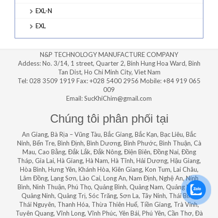
EXL-N
EXL
N&P TECHNOLOGY MANUFACTURE COMPANY
Addess: No. 3/14, 1 street, Quarter 2, Binh Hung Hoa Ward, Binh
Tan Dist, Ho Chi Minh City, Viet Nam
Tel: 028 3509 1919 Fax: +028 5400 2956 Mobile: +84 919 065
009
Email: SucKhiChim@gmail.com
Chúng tôi phân phối tại
An Giang, Bà Rịa – Vũng Tàu, Bắc Giang, Bắc Kạn, Bạc Liêu, Bắc
Ninh, Bến Tre, Bình Định, Bình Dương, Bình Phước, Bình Thuận, Cà
Mau, Cao Bằng, Đắk Lắk, Đắk Nông, Điện Biên, Đồng Nai, Đồng
Tháp, Gia Lai, Hà Giang, Hà Nam, Hà Tĩnh, Hải Dương, Hậu Giang,
Hòa Bình, Hưng Yên, Khánh Hòa, Kiên Giang, Kon Tum, Lai Châu,
Lâm Đồng, Lạng Sơn, Lào Cai, Long An, Nam Định, Nghệ An, Ninh
Bình, Ninh Thuận, Phú Thọ, Quảng Bình, Quảng Nam, Quảng Ngãi,
Quảng Ninh, Quảng Trị, Sóc Trăng, Sơn La, Tây Ninh, Thái Bình,
Thái Nguyên, Thanh Hóa, Thừa Thiên Huế, Tiền Giang, Trà Vinh,
Tuyên Quang, Vĩnh Long, Vĩnh Phúc, Yên Bái, Phú Yên, Cần Thơ, Đà