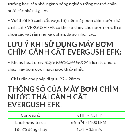
trường học, tòa nhà, ngành nông nghiệp trồng trọt và chăn
nuôi, các nhà máy,….v.v…
– Với thiết kế cánh cắt vượt trội nên máy bơm chìm nước thải
cánh cắt EVERGUSH EFK có thể sử dụng cho nước nước thải
chứa các vật rắn như gậy, phân, đá sỏi nhỏ…v.v…
LƯU Ý KHI SỬ DỤNG MÁY BƠM
CHÌM
CÁNH CẮT
EVERGUSH EFK:
– Không hoạt động
máy EVERGUSH EFK
24h liên tục hoặc
chạy máy bơm dưới mực nước thấp nhất.
– Chất rắn cho phép đi qua: 22 ~ 28mm.
THÔNG SỐ CỦA MÁY
BƠM CHÌM
NƯỚC THẢI
CÁNH CẮT
EVERGUSH EFK:
Công suất
½ HP ~ 7.5 HP
3
Lưu lượng tối đa
66 m
/h (1100 LPM)
Tốc độ dòng chảy
1.78 ~ 3.5 m/s