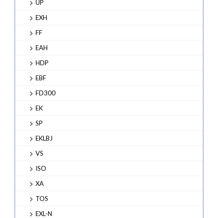
UP
EXH
FF
EAH
HDP
EBF
FD300
EK
SP
EKLBJ
VS
ISO
XA
TOS
EXL-N