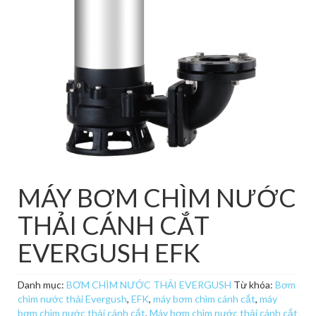
MÁY BƠM CHÌM NƯỚC
THẢI CÁNH CẮT
EVERGUSH EFK
Danh mục:
BƠM CHÌM NƯỚC THẢI EVERGUSH
Từ khóa:
Bơm
chìm nước thải Evergush
,
EFK
,
máy bơm chìm cánh cắt
,
máy
bơm chìm nước thải cánh cắt
,
Máy bơm chìm nước thải cánh cắt