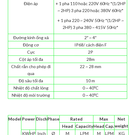
Điện áp
+ 1 pha 110 hoặc 220V 60Hz *(1/2HP
~ 2HP) 3 pha 220 hoặc 380V 60Hz*
+ 1 pha 220 ~ 240V 50Hz *(1/2HP ~
2HP) 3 pha 380 ~ 415V 50Hz*
Đường kính ống xả
2″ ~ 4″
Động cơ
IP68/ cách điện F
Cực
2P
Cột áp tối đa
28m
Chất rắn cho phép đi
22 ~ 28 mm
qua
Độ sâu tối đa
10 m
o
Nhiệt độ chất lỏng
0 ~ 40
C
o
Nhiệt độ môi trường
0 ~ 40
C
Model
Power
Disch
Phase
Rated
Max
Net
weight
Head
Capacity
Head
Cap.
KW
HP
Inch
Ø
M
LPM
M
LPM
KG