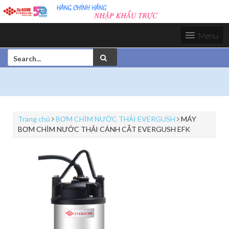
S
k
i
Menu
p
t
S
o
e
c
a
o
r
n
c
t
h
e
f
n
Trang chủ
BƠM CHÌM NƯỚC THẢI EVERGUSH
MÁY
o
t
BƠM CHÌM NƯỚC THẢI CÁNH CẮT EVERGUSH EFK
r
: