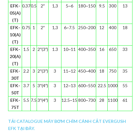
EFK-
0.37
0.5
2″
1,3
5~6
180~150
9.5
300
13
05(A)
(T)
EFK-
0.75
1
2″
1,3
6~7.5
250~200
12
400
18
10(A)
(T)
EFK-
1.5
2
2″(3″)
1.3
10~11
400~350
16
650
33
20(A)
(T)
EFK-
2.2
3
2″(3″)
3
11~12
450~400
18
750
35
30T
EFK-
3.7
5
3″(4″)
3
12~13
600~550
22.5
1000
55
50T
EFK-
5.5
7.5
3″(4″)
3
12.5~15
800~730
28
1100
61
75T
TẢI CATALOGUE MÁY BƠM CHÌM CÁNH CẮT EVERGUSH
EFK TẠI ĐÂY.