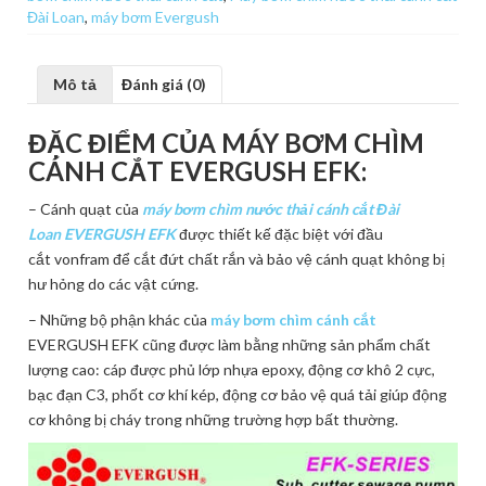
Đài Loan
,
máy bơm Evergush
Mô tả
Đánh giá (0)
ĐẶC ĐIỂM CỦA MÁY BƠM CHÌM
CÁNH CẮT EVERGUSH EFK:
– Cánh quạt của
máy bơm chìm nước thải cánh cắt Đài
Loan
EVERGUSH EFK
được thiết kế đặc biệt với đầu
cắt vonfram để cắt đứt chất rắn và bảo vệ cánh quạt không bị
hư hỏng do các vật cứng.
– Những bộ phận khác của
máy bơm chìm cánh cắt
EVERGUSH EFK cũng được làm bằng những sản phẩm chất
lượng cao: cáp được phủ lớp nhựa epoxy, động cơ khô 2 cực,
bạc đạn C3, phốt cơ khí kép, động cơ bảo vệ quá tải giúp động
cơ không bị cháy trong những trường hợp bất thường.