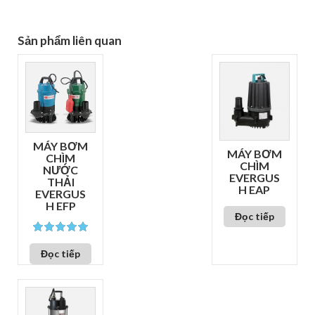
Sản phẩm liên quan
MÁY BƠM
MÁY BƠM
CHÌM
CHÌM
NƯỚC
EVERGUS
THẢI
H EAP
EVERGUS
H EFP
Đọc tiếp
trên 5
Đọc tiếp