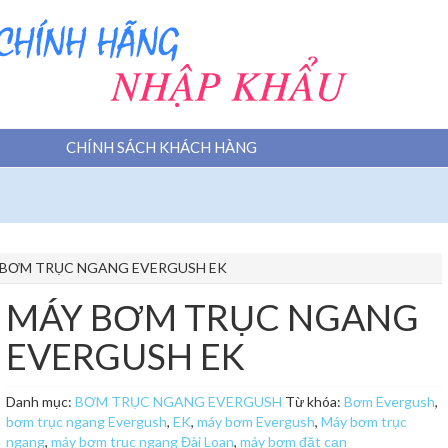
CHÍNH SÁCH KHÁCH HÀNG
BƠM TRỤC NGANG EVERGUSH EK
MÁY BƠM TRỤC NGANG
EVERGUSH EK
Danh mục:
BƠM TRỤC NGANG EVERGUSH
Từ khóa:
Bơm Evergush
,
bơm trục ngang Evergush
,
EK
,
máy bơm Evergush
,
Máy bơm trục
ngang
,
máy bơm trục ngang Đài Loan
,
máy bơm đặt cạn