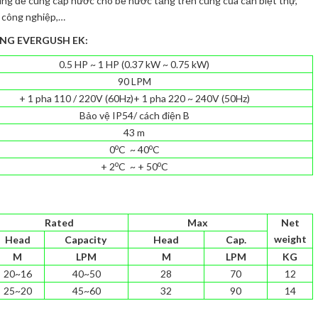
g để cung cấp nước cho bể nước tầng trên cùng của căn biệt thự,
h công nghiệp,…
NG EVERGUSH EK:
0.5 HP ~ 1 HP (0.37 kW ~ 0.75 kW)
90 LPM
+ 1 pha 110 / 220V (60Hz)+ 1 pha 220 ~ 240V (50Hz)
Bảo vệ IP54/ cách điện B
43 m
o
o
0
C ~ 40
C
o
o
+ 2
C ~ + 50
C
Rated
Max
Net
weight
Head
Capacity
Head
Cap.
M
LPM
M
LPM
KG
20~16
40~50
28
70
12
25~20
45~60
32
90
14