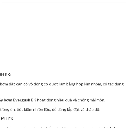
H EK:
 bơm đặt cạn có vỏ động cơ được làm bằng hợp kim nhôm, có tác dụng
y bơm Evergush EK
hoạt động hiệu quả và chống mài mòn.
ếng ồn, tiết kiệm nhiên liệu, dễ dàng lắp đặt và tháo dỡ.
SH EK: