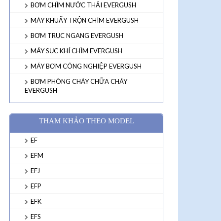
BƠM CHÌM NƯỚC THẢI EVERGUSH
MÁY KHUẤY TRỘN CHÌM EVERGUSH
BƠM TRỤC NGANG EVERGUSH
MÁY SỤC KHÍ CHÌM EVERGUSH
MÁY BƠM CÔNG NGHIỆP EVERGUSH
BƠM PHÒNG CHÁY CHỮA CHÁY
EVERGUSH
THAM KHẢO THEO MODEL
EF
EFM
EFJ
EFP
EFK
EFS