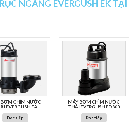
RỤC NGANG EVERGUSH EK TẠI
 BƠM CHÌM NƯỚC
MÁY BƠM CHÌM NƯỚC
ẢI EVERGUSH EA
THẢI EVERGUSH FD300
Đọc tiếp
Đọc tiếp