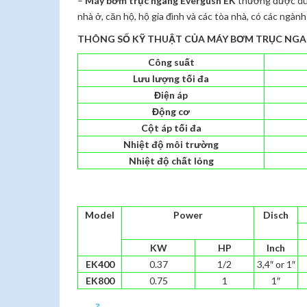
–
Máy bơm trục ngang Evergush EK
thường được dùn
nhà ở, căn hộ, hộ gia đình và các tòa nhà, có các ngàn
THÔNG SỐ KỸ THUẬT CỦA MÁY BƠM TRỤC NGA
Công suất
Lưu lượng tối đa
Điện áp
Động cơ
Cột áp tối đa
Nhiệt độ môi trường
Nhiệt độ chất lỏng
Model
Power
Disch
KW
HP
Inch
EK400
0.37
1/2
3,4″ or 1″
EK800
0.75
1
1″