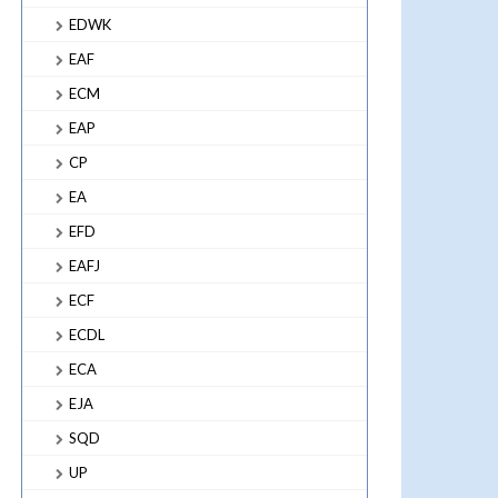
EDWK
EAF
ECM
EAP
CP
EA
EFD
EAFJ
ECF
ECDL
ECA
EJA
SQD
UP