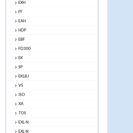
EXH
FF
EAH
HDP
EBF
FD300
EK
SP
EKLBJ
VS
ISO
XA
TOS
EXL-N
EXL-N