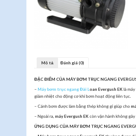
Mô tả
Đánh giá (0)
ĐẶC ĐIỂM CỦA MÁY BƠM TRỤC NGANG EVERGUS
–
Máy bơm trục ngang Đài L
oan Evergush EK
là máy
giảm nhiệt cho động cơ khi bơm hoạt động liên tục.
– Cánh bơm được làm bằng thép không gỉ giúp cho
má
– Ngoài ra,
máy Evergush EK
còn vận hành không gây ti
ỨNG DỤNG CỦA MÁY BƠM TRỤC NGANG EVERGU