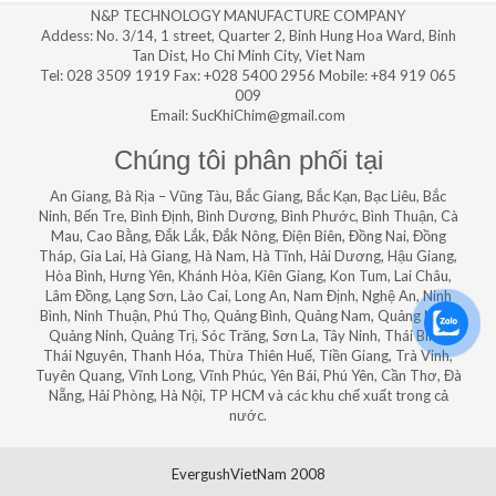
N&P TECHNOLOGY MANUFACTURE COMPANY
Addess: No. 3/14, 1 street, Quarter 2, Binh Hung Hoa Ward, Binh
Tan Dist, Ho Chi Minh City, Viet Nam
Tel: 028 3509 1919 Fax: +028 5400 2956 Mobile: +84 919 065
009
Email: SucKhiChim@gmail.com
Chúng tôi phân phối tại
An Giang, Bà Rịa – Vũng Tàu, Bắc Giang, Bắc Kạn, Bạc Liêu, Bắc
Ninh, Bến Tre, Bình Định, Bình Dương, Bình Phước, Bình Thuận, Cà
Mau, Cao Bằng, Đắk Lắk, Đắk Nông, Điện Biên, Đồng Nai, Đồng
Tháp, Gia Lai, Hà Giang, Hà Nam, Hà Tĩnh, Hải Dương, Hậu Giang,
Hòa Bình, Hưng Yên, Khánh Hòa, Kiên Giang, Kon Tum, Lai Châu,
Lâm Đồng, Lạng Sơn, Lào Cai, Long An, Nam Định, Nghệ An, Ninh
Bình, Ninh Thuận, Phú Thọ, Quảng Bình, Quảng Nam, Quảng Ngãi,
Quảng Ninh, Quảng Trị, Sóc Trăng, Sơn La, Tây Ninh, Thái Bình,
Thái Nguyên, Thanh Hóa, Thừa Thiên Huế, Tiền Giang, Trà Vinh,
Tuyên Quang, Vĩnh Long, Vĩnh Phúc, Yên Bái, Phú Yên, Cần Thơ, Đà
Nẵng, Hải Phòng, Hà Nội, TP HCM và các khu chế xuất trong cả
nước.
EvergushVietNam 2008