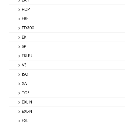
HDP
EBF
FD300
EK
SP
EKLBJ
VS
ISO
XA
TOS
EXL-N
EXL-N
EXL