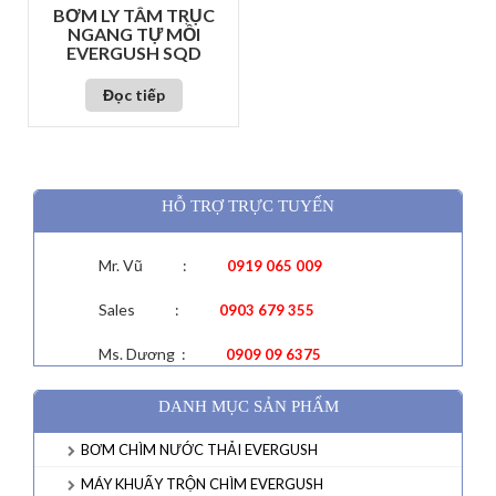
BƠM LY TÂM TRỤC
NGANG TỰ MỒI
EVERGUSH SQD
Đọc tiếp
HỖ TRỢ TRỰC TUYẾN
Mr. Vũ :
0919 065 009
Sales :
0903 679 355
Ms. Dương :
0909 09 6375
DANH MỤC SẢN PHẨM
BƠM CHÌM NƯỚC THẢI EVERGUSH
MÁY KHUẤY TRỘN CHÌM EVERGUSH