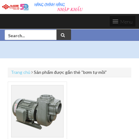
S
k
i
Menu
p
t
S
o
e
c
a
o
r
n
c
t
h
e
f
n
Trang chủ
Sản phẩm được gắn thẻ “bơm tự mồi”
o
t
r
: