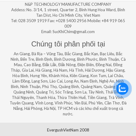
N&P TECHNOLOGY MANUFACTURE COMPANY
Addess: No. 3/14, 1 street, Quarter 2, Binh Hung Hoa Ward, Binh
Tan Dist, Ho Chi Minh City, Viet Nam
Tel: 028 3509 1919 Fax: +028 5400 2956 Mobile: +84 919 065
009
Email: SucKhiChim@gmail.com
Chúng tôi phân phối tại
An Giang, Bà Rịa – Vũng Tàu, Bắc Giang, Bắc Kạn, Bạc Liêu, Bắc
Ninh, Bến Tre, Bình Định, Bình Dương, Bình Phước, Bình Thuận, Cà
Mau, Cao Bằng, Đắk Lắk, Đắk Nông, Điện Biên, Đồng Nai, Đồng
Tháp, Gia Lai, Hà Giang, Hà Nam, Hà Tĩnh, Hải Dương, Hậu Giang,
Hòa Bình, Hưng Yên, Khánh Hòa, Kiên Giang, Kon Tum, Lai Châu,
Lâm Đồng, Lạng Sơn, Lào Cai, Long An, Nam Định, Nghệ An, Ninh
Bình, Ninh Thuận, Phú Thọ, Quảng Bình, Quảng Nam, Quảng Ngãi,
Quảng Ninh, Quảng Trị, Sóc Trăng, Sơn La, Tây Ninh, Thái Bình,
Thái Nguyên, Thanh Hóa, Thừa Thiên Huế, Tiền Giang, Trà Vinh,
Tuyên Quang, Vĩnh Long, Vĩnh Phúc, Yên Bái, Phú Yên, Cần Thơ, Đà
Nẵng, Hải Phòng, Hà Nội, TP HCM và các khu chế xuất trong cả
nước.
EvergushVietNam 2008