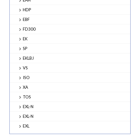
HDP
EBF
FD300
EK
SP
EKLBJ
VS
ISO
XA
TOS
EXL-N
EXL-N
EXL