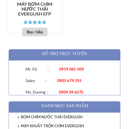
MÁY BƠM CHÌM
NƯỚC THẢI
EVERGUSH EFP
trên 5
Đọc tiếp
HỖ TRỢ TRỰC TUYẾN
Mr. Vũ :
0919 065 009
Sales :
0903 679 355
Ms. Dương :
0909 09 6375
DANH MỤC SẢN PHẨM
BƠM CHÌM NƯỚC THẢI EVERGUSH
MÁY KHUẤY TRỘN CHÌM EVERGUSH