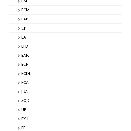
EAF
ECM
EAP
CP
EA
EFD
EAFJ
ECF
ECDL
ECA
EJA
SQD
UP
EXH
FF