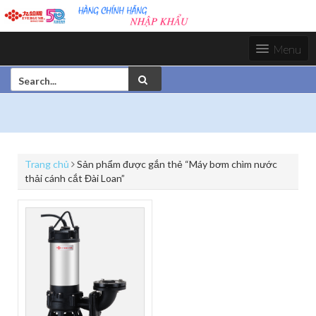
S
k
i
Menu
p
t
S
o
e
c
a
o
r
n
c
t
h
e
f
n
Trang chủ
Sản phẩm được gắn thẻ “Máy bơm chìm nước
o
t
thải cánh cắt Đài Loan”
r
: