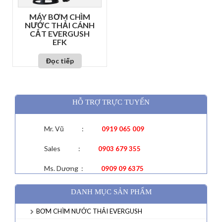
MÁY BƠM CHÌM
NƯỚC THẢI CÁNH
CẮT EVERGUSH
EFK
Đọc tiếp
HỖ TRỢ TRỰC TUYẾN
Mr. Vũ :
0919 065 009
Sales :
0903 679 355
Ms. Dương :
0909 09 6375
DANH MỤC SẢN PHẨM
BƠM CHÌM NƯỚC THẢI EVERGUSH