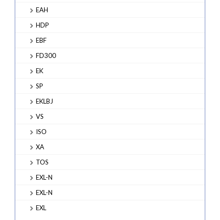
EAH
HDP
EBF
FD300
EK
SP
EKLBJ
VS
ISO
XA
TOS
EXL-N
EXL-N
EXL