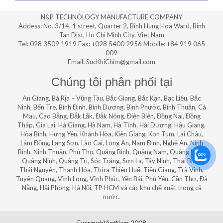
N&P TECHNOLOGY MANUFACTURE COMPANY
Addess: No. 3/14, 1 street, Quarter 2, Binh Hung Hoa Ward, Binh
Tan Dist, Ho Chi Minh City, Viet Nam
Tel: 028 3509 1919 Fax: +028 5400 2956 Mobile: +84 919 065
009
Email: SucKhiChim@gmail.com
Chúng tôi phân phối tại
An Giang, Bà Rịa – Vũng Tàu, Bắc Giang, Bắc Kạn, Bạc Liêu, Bắc
Ninh, Bến Tre, Bình Định, Bình Dương, Bình Phước, Bình Thuận, Cà
Mau, Cao Bằng, Đắk Lắk, Đắk Nông, Điện Biên, Đồng Nai, Đồng
Tháp, Gia Lai, Hà Giang, Hà Nam, Hà Tĩnh, Hải Dương, Hậu Giang,
Hòa Bình, Hưng Yên, Khánh Hòa, Kiên Giang, Kon Tum, Lai Châu,
Lâm Đồng, Lạng Sơn, Lào Cai, Long An, Nam Định, Nghệ An, Ninh
Bình, Ninh Thuận, Phú Thọ, Quảng Bình, Quảng Nam, Quảng Ngãi,
Quảng Ninh, Quảng Trị, Sóc Trăng, Sơn La, Tây Ninh, Thái Bình,
Thái Nguyên, Thanh Hóa, Thừa Thiên Huế, Tiền Giang, Trà Vinh,
Tuyên Quang, Vĩnh Long, Vĩnh Phúc, Yên Bái, Phú Yên, Cần Thơ, Đà
Nẵng, Hải Phòng, Hà Nội, TP HCM và các khu chế xuất trong cả
nước.
EvergushVietNam 2008