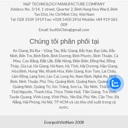
N&P TECHNOLOGY MANUFACTURE COMPANY
Addess: No. 3/14, 1 street, Quarter 2, Binh Hung Hoa Ward, Binh
Tan Dist, Ho Chi Minh City, Viet Nam
Tel: 028 3509 1919 Fax: +028 5400 2956 Mobile: +84 919 065
009
Email: SucKhiChim@gmail.com
Chúng tôi phân phối tại
An Giang, Bà Rịa – Vũng Tàu, Bắc Giang, Bắc Kạn, Bạc Liêu, Bắc
Ninh, Bến Tre, Bình Định, Bình Dương, Bình Phước, Bình Thuận, Cà
Mau, Cao Bằng, Đắk Lắk, Đắk Nông, Điện Biên, Đồng Nai, Đồng
Tháp, Gia Lai, Hà Giang, Hà Nam, Hà Tĩnh, Hải Dương, Hậu Giang,
Hòa Bình, Hưng Yên, Khánh Hòa, Kiên Giang, Kon Tum, Lai Châu,
Lâm Đồng, Lạng Sơn, Lào Cai, Long An, Nam Định, Nghệ An, Ninh
Bình, Ninh Thuận, Phú Thọ, Quảng Bình, Quảng Nam, Quảng Ngãi,
Quảng Ninh, Quảng Trị, Sóc Trăng, Sơn La, Tây Ninh, Thái Bình,
Thái Nguyên, Thanh Hóa, Thừa Thiên Huế, Tiền Giang, Trà Vinh,
Tuyên Quang, Vĩnh Long, Vĩnh Phúc, Yên Bái, Phú Yên, Cần Thơ, Đà
Nẵng, Hải Phòng, Hà Nội, TP HCM và các khu chế xuất trong cả
nước.
EvergushVietNam 2008