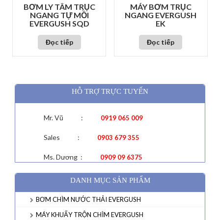
BƠM LY TÂM TRỤC
MÁY BƠM TRỤC
NGANG TỰ MỒI
NGANG EVERGUSH
EVERGUSH SQD
EK
Đọc tiếp
Đọc tiếp
HỖ TRỢ TRỰC TUYẾN
Mr. Vũ :
0919 065 009
Sales :
0903 679 355
Ms. Dương :
0909 09 6375
DANH MỤC SẢN PHẨM
BƠM CHÌM NƯỚC THẢI EVERGUSH
MÁY KHUẤY TRỘN CHÌM EVERGUSH