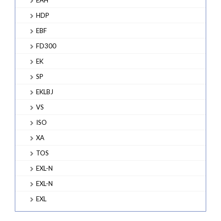
HDP
EBF
FD300
EK
SP
EKLBJ
VS
ISO
XA
TOS
EXL-N
EXL-N
EXL